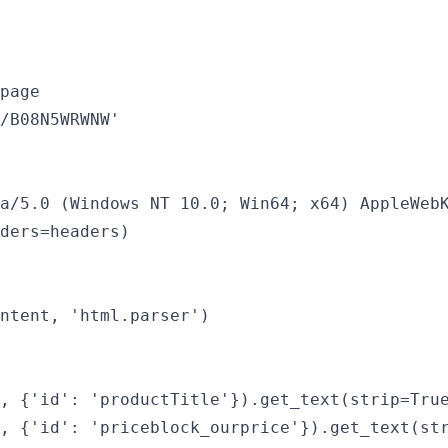
page

/B08N5WRWNW'

a/5.0 (Windows NT 10.0; Win64; x64) AppleWebK
ders=headers)

ntent, 'html.parser')

, {'id': 'productTitle'}).get_text(strip=True
, {'id': 'priceblock_ourprice'}).get_text(str