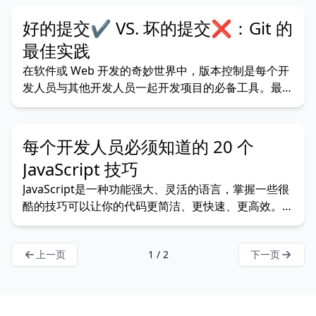
🎯👇 1.Omatsuri🍡 Omatsuri在日语中是“节日”的意
思，这个渐进式 Web 应用程序真正庆祝了前端开发。
好的提交✔ VS. 坏的提交❌：Git 的
🔧 它提供的功能： 一套
最佳实践
在软件或 Web 开发的奇妙世界中，版本控制是每个开
发人员与其他开发人员一起开发项目的必备工具。最常
用的版本控制系统之一是 Git，它可以帮助开发人员跟
踪更改、有效地返回到以前的状态以及在项目上以团队
形式工作。但是，只有正确管理提交，Git 才能发挥作
每个开发人员必须知道的 20 个
用。在本文中，我们将介绍那些好的和坏的提交，并向
JavaScript 技巧
JavaScript是一种功能强大、灵活的语言，掌握一些很
酷的技巧可以让你的代码更简洁、更快速、更高效。下
面是 20 个实用的 JavaScript 技巧和窍门，你可以在实
际应用中使用它们来增强你的开发过程。 1.一步解构
上一页
1 / 2
下一页
并重命名 您可以在对象解构期间重命名变量，这在出
现命名冲突时很有帮助。 con