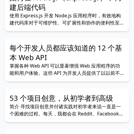
的基础知识、流行的脚本语言和高级用例，使其成为所
建后端代码
使用 Express.js 开发 Node.js 应用程序时，有效地构
建代码库对于可维护性、可扩展性和协作的便利性至关
重要。组织良好的项目结构可让您管理复杂性，从而更
轻松地导航和理解代码。在此博客中，我们将探讨
Express.js 应用程序的典型文件夹结构，并解释每个目
每个开发人员都应该知道的 12 个基
录和文件的用途。 项目结构概
本 Web API
掌握各种 Web API 可以显著增强 Web 应用程序的功
能和用户体验。这些 API 为开发人员提供了以以前不
可能的方式与浏览器交互的工具。在这里，我们将探索
12 个基本 Web API，解释它们的功能，并提供代码示
例来帮助您在项目中实现它们。 1.存储API Web
53 个项目创意，从初学者到高级
Storage API（包
简介 寻找项目创意并付诸实践对初学者来说一直是一
个困难的过程。每天，我都会在 Reddit、Facebook、
Twitter 等页面以及 Devto 和 Medium 等技术博客上
遇到数百人询问他们可以用备受推崇和夸大的编程语言