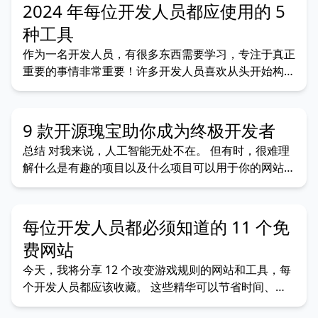
做什么。出于这个原因，我想开一个帖子。一个只包含
2024 年每位开发人员都应使用的 5
项目创意的帖子。我创建一
种工具
作为一名开发人员，有很多东西需要学习，专注于真正
重要的事情非常重要！许多开发人员喜欢从头开始构建
东西，但有时工作量太大，使用这些工具可以让工作更
轻松。 在本文中，我将分享 5 种工具，它们可以让你
超级高效，更好地做你最擅长的事情“构建酷炫的东西”
9 款开源瑰宝助你成为终极开发者
听起来很有趣？ 事不宜迟，我们开始吧！！！ 1. P
总结 对我来说，人工智能无处不在。 但有时，很难理
解什么是有趣的项目以及什么项目可以用于你的网站。
我已经整理出 9 个开源存储库列表，您明天就可以将
它们纳入您的存储库！
每位开发人员都必须知道的 11 个免
费网站
今天，我将分享 12 个改变游戏规则的网站和工具，每
个开发人员都应该收藏。 这些精华可以节省时间、激
发创造力并提高生产力。准备好了吗？让我们开始吧！