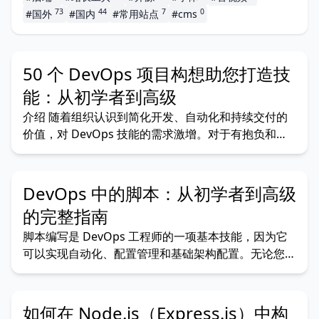
73
44
7
0
#国外
#国内
#常用站点
#cms
50 个 DevOps 项目构想助您打造技
能：从初学者到高级
介绍 随着组织认识到简化开发、自动化和持续交付的
价值，对 DevOps 技能的需求激增。对于有抱负和经
验丰富的 DevOps 工程师来说，实践经验对于掌握复
杂而动态的 DevOps 世界至关重要。从事实际项目是
培养和展示这些技能的最佳方式。 本指南提供了50 个
DevOps 中的脚本：从初学者到高级
DevOps 项目构想，从初级到高级
的完整指南
脚本编写是 DevOps 工程师的一项基本技能，因为它
可以实现自动化、配置管理和基础架构配置。无论您是
刚开始使用基本脚本的初学者，还是处理复杂自动化工
作流程的高级用户，了解 DevOps 中的脚本编写都是
提高效率和生产力的关键。本指南将带您了解脚本编写
如何在 Node.js（Express.js）中构