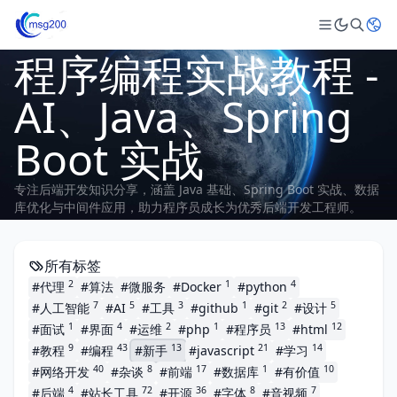
程序编程实战教程 -
AI、Java、Spring
Boot 实战
专注后端开发知识分享，涵盖 Java 基础、Spring Boot 实战、数据
库优化与中间件应用，助力程序员成长为优秀后端开发工程师。
所有标签
2
1
4
#代理
#算法
#微服务
#Docker
#python
7
5
3
1
2
5
#人工智能
#AI
#工具
#github
#git
#设计
1
4
2
1
13
12
#面试
#界面
#运维
#php
#程序员
#html
9
43
13
21
14
#教程
#编程
#新手
#javascript
#学习
40
8
17
1
10
#网络开发
#杂谈
#前端
#数据库
#有价值
4
72
36
8
7
#后端
#站长工具
#开源
#字体
#音视频